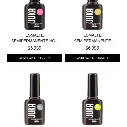
ESMALTE
ESMALTE
SEMIPERMANENTE HOT
SEMIPERMANENTE
PINK 55
YELLOW CAKE 37
$6.959
$6.959