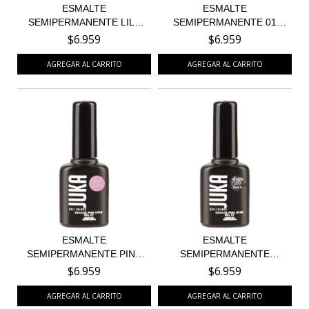
ESMALTE
ESMALTE
SEMIPERMANENTE LILA
SEMIPERMANENTE 01
CAKE 72
WHITE RABBIT
$6.959
$6.959
ESMALTE
ESMALTE
SEMIPERMANENTE PINK
SEMIPERMANENTE
CAKE 59
METALLIC GLITTER...
$6.959
$6.959