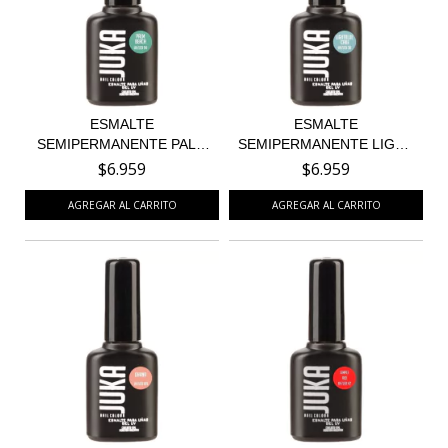
ESMALTE
ESMALTE
SEMIPERMANENTE PALM
SEMIPERMANENTE LIGHT
BEACH 94
BLUE CAKE 3...
$6.959
$6.959