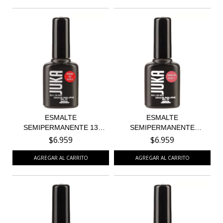
ESMALTE
ESMALTE
SEMIPERMANENTE 13
SEMIPERMANENTE
VALENTINE RED
SALMON FISH 71
$6.959
$6.959