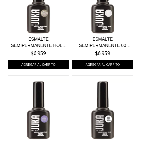
ESMALTE
ESMALTE
SEMIPERMANENTE HOLO
SEMIPERMANENTE 00
BURLY WOOD 5...
ULTRA WHITE BL...
$6.959
$6.959