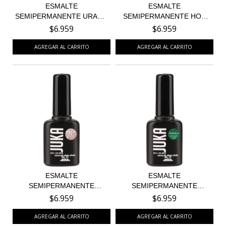
ESMALTE
ESMALTE
SEMIPERMANENTE URANO
SEMIPERMANENTE HOT
35
YELLOW 56
$6.959
$6.959
ESMALTE
ESMALTE
SEMIPERMANENTE
SEMIPERMANENTE
MANHATTAN PINK 74
MENORCA 109 - EDI...
$6.959
$6.959