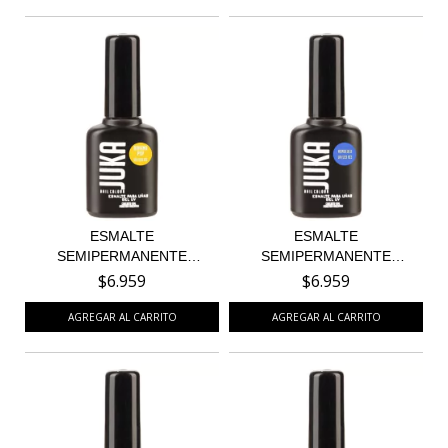
ESMALTE
ESMALTE
SEMIPERMANENTE
SEMIPERMANENTE
BANANA POP 03
HONOLULU 103
$6.959
$6.959