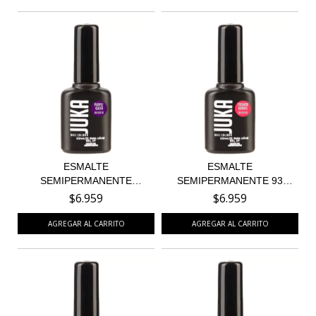
ESMALTE
ESMALTE
SEMIPERMANENTE
SEMIPERMANENTE 93
PURPLE QUEEN 92
FASHION DIARIE...
$6.959
$6.959