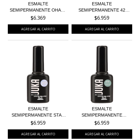
ESMALTE
ESMALTE
SEMIPERMANENTE OHANA
SEMIPERMANENTE 42
105
SIMPLY RED
$6.369
$6.959
ESMALTE
ESMALTE
SEMIPERMANENTE STAR
SEMIPERMANENTE
SHOWER 30
WASABI 28
$6.959
$6.959