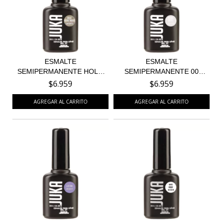
ESMALTE
ESMALTE
SEMIPERMANENTE HOLO
SEMIPERMANENTE 00
BURLY WOOD 5...
ULTRA WHITE BL...
$6.959
$6.959