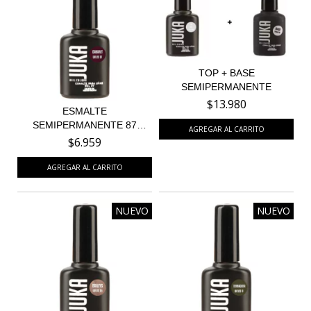
TOP + BASE
SEMIPERMANENTE
$13.980
ESMALTE
SEMIPERMANENTE 87
CABARET
$6.959
NUEVO
NUEVO