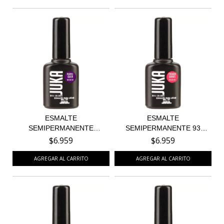
ESMALTE
ESMALTE
SEMIPERMANENTE
SEMIPERMANENTE 93
PURPLE QUEEN 92
FASHION DIARIE...
$6.959
$6.959