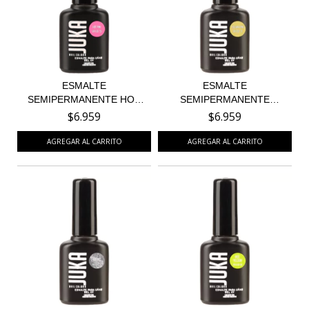
ESMALTE
ESMALTE
SEMIPERMANENTE HOT
SEMIPERMANENTE
PINK 55
YELLOW CAKE 37
$6.959
$6.959