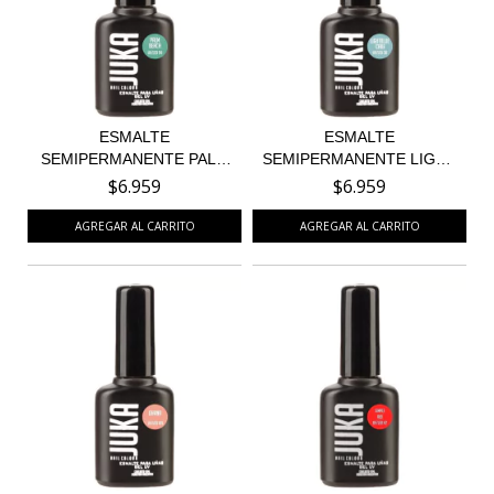
ESMALTE
ESMALTE
SEMIPERMANENTE PALM
SEMIPERMANENTE LIGHT
BEACH 94
BLUE CAKE 3...
$6.959
$6.959