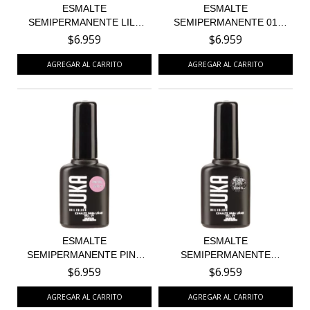
ESMALTE
ESMALTE
SEMIPERMANENTE LILA
SEMIPERMANENTE 01
CAKE 72
WHITE RABBIT
$6.959
$6.959
ESMALTE
ESMALTE
SEMIPERMANENTE PINK
SEMIPERMANENTE
CAKE 59
METALLIC GLITTER...
$6.959
$6.959