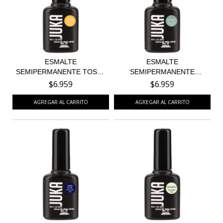
ESMALTE
ESMALTE
SEMIPERMANENTE TOSSA
SEMIPERMANENTE
DEL MAR 111...
SITGES 110 - EDIC...
$6.959
$6.959