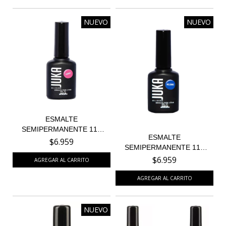
NUEVO
NUEVO
ESMALTE
SEMIPERMANENTE 114
ESMALTE
HANKO - COLEC...
$6.959
SEMIPERMANENTE 113
HELSINKI - CO...
$6.959
NUEVO