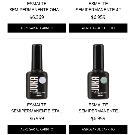
ESMALTE
ESMALTE
SEMIPERMANENTE OHANA
SEMIPERMANENTE 42
105
SIMPLY RED
$6.369
$6.959
ESMALTE
ESMALTE
SEMIPERMANENTE STAR
SEMIPERMANENTE
SHOWER 30
WASABI 28
$6.959
$6.959