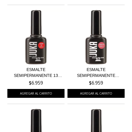
ESMALTE
ESMALTE
SEMIPERMANENTE 13
SEMIPERMANENTE
VALENTINE RED
SALMON FISH 71
$6.959
$6.959