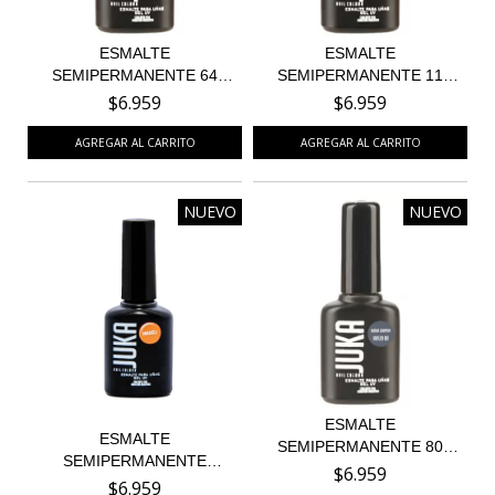
ESMALTE
ESMALTE
SEMIPERMANENTE 64
SEMIPERMANENTE 11
BAILEYS
TERRACOTA
$6.959
$6.959
NUEVO
NUEVO
ESMALTE
ESMALTE
SEMIPERMANENTE 80
SEMIPERMANENTE
KUALA LUMPUR
$6.959
MIKKELI 115 - COL...
$6.959