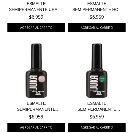
ESMALTE
ESMALTE
SEMIPERMANENTE URANO
SEMIPERMANENTE HOT
35
YELLOW 56
$6.959
$6.959
ESMALTE
ESMALTE
SEMIPERMANENTE
SEMIPERMANENTE
MANHATTAN PINK 74
MENORCA 109 - EDI...
$6.959
$6.959