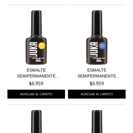
ESMALTE
ESMALTE
SEMIPERMANENTE
SEMIPERMANENTE
BANANA POP 03
HONOLULU 103
$6.959
$6.959