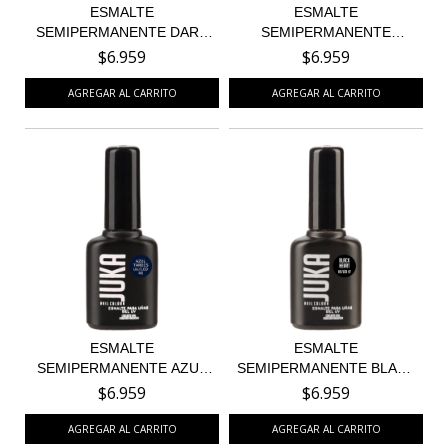
ESMALTE
ESMALTE
SEMIPERMANENTE DARK
SEMIPERMANENTE
BLUE 49
CADAQUES 112 - ED...
$6.959
$6.959
ESMALTE
ESMALTE
SEMIPERMANENTE AZUL
SEMIPERMANENTE BLACK
TARDIS 46
HEART 47
$6.959
$6.959