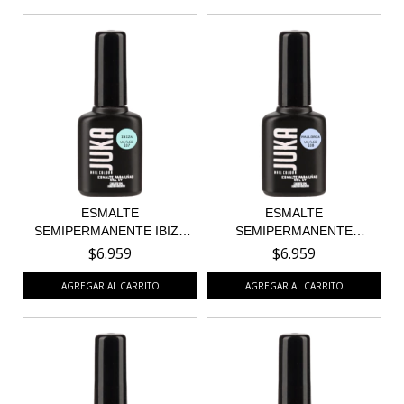
ESMALTE
ESMALTE
SEMIPERMANENTE IBIZA
SEMIPERMANENTE
107 - EDICI...
MALLORCA 108 - ED...
$6.959
$6.959